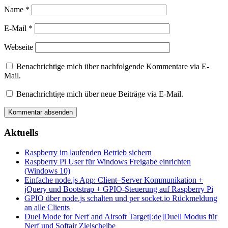
Name
*
E-Mail
*
Webseite
Benachrichtige mich über nachfolgende Kommentare via E-
Mail.
Benachrichtige mich über neue Beiträge via E-Mail.
Aktuells
Raspberry im laufenden Betrieb sichern
Raspberry Pi User für Windows Freigabe einrichten
(Windows 10)
Einfache node.js App: Client–Server Kommunikation +
jQuery und Bootstrap + GPIO-Steuerung auf Raspberry Pi
GPIO über node.js schalten und per socket.io Rückmeldung
an alle Clients
Duel Mode for Nerf and Airsoft Target[:de]Duell Modus für
Nerf und Softair Zielscheibe