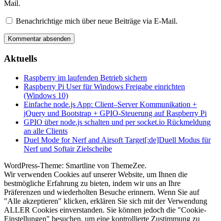
Mail.
Benachrichtige mich über neue Beiträge via E-Mail.
Aktuells
Raspberry im laufenden Betrieb sichern
Raspberry Pi User für Windows Freigabe einrichten
(Windows 10)
Einfache node.js App: Client–Server Kommunikation +
jQuery und Bootstrap + GPIO-Steuerung auf Raspberry Pi
GPIO über node.js schalten und per socket.io Rückmeldung
an alle Clients
Duel Mode for Nerf and Airsoft Target[:de]Duell Modus für
Nerf und Softair Zielscheibe
WordPress-Theme: Smartline von ThemeZee.
Wir verwenden Cookies auf unserer Website, um Ihnen die
bestmögliche Erfahrung zu bieten, indem wir uns an Ihre
Präferenzen und wiederholten Besuche erinnern. Wenn Sie auf
"Alle akzeptieren" klicken, erklären Sie sich mit der Verwendung
ALLER Cookies einverstanden. Sie können jedoch die "Cookie-
Einstellungen" besuchen, um eine kontrollierte Zustimmung zu