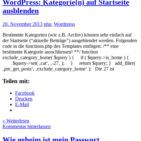
WordPress: Kategorie(n) auf Startseite
ausblenden
20. November 2013
php
,
Wordpress
Bestimmte Kategorien (wie z.B. Archiv) können sehr einfach auf
der Startseite (“aktuelle Beiträge”) ausgeblendet werden. Folgenden
code in die functions.php des Templates einfügen: /** eine
bestimmte Kategorie ausschliessen! **/ function
exclude_category_home( $query ) { if ( $query->is_home ) {
$query->set( ‚cat‘, ‚-27‚ ); } return $query; } add_filter(
‚pre_get_posts‘, ‚exclude_category_home‘ ); Die 27 ist
Teilen mit:
Facebook
Drucken
E-Mail
» Weiterlesen
Kommentar hinterlassen
Wie geheim ist mein Passwort