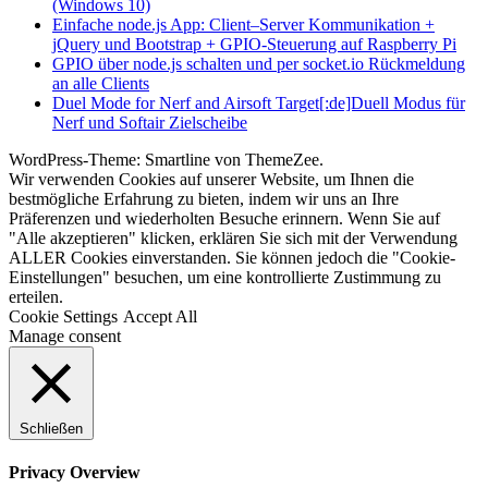
(Windows 10)
Einfache node.js App: Client–Server Kommunikation +
jQuery und Bootstrap + GPIO-Steuerung auf Raspberry Pi
GPIO über node.js schalten und per socket.io Rückmeldung
an alle Clients
Duel Mode for Nerf and Airsoft Target[:de]Duell Modus für
Nerf und Softair Zielscheibe
WordPress-Theme: Smartline von ThemeZee.
Wir verwenden Cookies auf unserer Website, um Ihnen die
bestmögliche Erfahrung zu bieten, indem wir uns an Ihre
Präferenzen und wiederholten Besuche erinnern. Wenn Sie auf
"Alle akzeptieren" klicken, erklären Sie sich mit der Verwendung
ALLER Cookies einverstanden. Sie können jedoch die "Cookie-
Einstellungen" besuchen, um eine kontrollierte Zustimmung zu
erteilen.
Cookie Settings
Accept All
Manage consent
Schließen
Privacy Overview